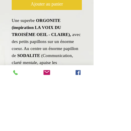
Ajouter au panier
Une superbe
ORGONITE
(inspiration LA VOIX DU
TROISÈME OEIL - CLAIRE),
avec
des petits papillons sur un énorme
coeur. Au centre un énorme papillon
de
SODALITE
(Communication,
clarté mentale, apaise les
hypersensibles) et de
la
TURQUOISE
(Communication,
stabilise l’humeur, détoxification).
Faite à la main avec grand soin et de
belles énergies, elle saura véhiculer
une énergie positive et dynamiser
votre environnement proche tout en
neutralisant les ondes
électromagnétiques négatives.